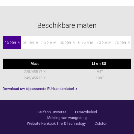
Beschikbare maten
45 Serie
50 Serie
55 Serie
60 Serie
65 Serie
70 Serie
75 Serie
Maat
LI en SS
225/45R17 XL
94T
245/45R18 XL
100T
Download uw bijpassende EU-bandenlabel
Laufenn Universe
Privacybeleid
Melding van wangedrag
Website Hankook Tire & Technology
Colofon