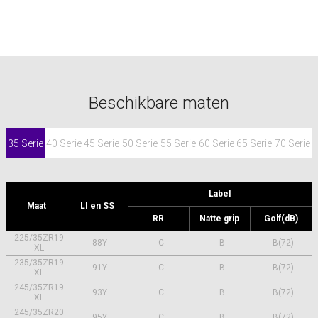
Beschikbare maten
35 Serie
40 Serie
45 Serie
50 Serie
55 Serie
60 Serie
65 Serie
70 Serie
Label
Maat
LI en SS
RR
Natte grip
Golf(dB)
225/35ZR19
88Y
C
B
B(72)
XL
235/35ZR19
91Y
C
B
B(72)
XL
245/35ZR19
93Y
C
B
B(72)
XL
245/35ZR20
95Y
C
B
B(72)