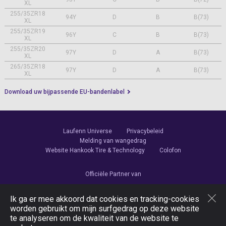
XL
255/35ZR18
94Y
D
B
B(73)
XL
255/35ZR19
96Y
C
B
B(73)
XL
255/35ZR20
97Y
D
A
B(73)
XL
265/35ZR18
97Y
D
A
B(73)
XL
Download uw bijpassende EU-bandenlabel
Laufenn Universe
Privacybeleid
Melding van wangedrag
Website Hankook Tire & Technology
Colofon
Officiële Partner van
Ik ga er mee akkoord dat cookies en tracking-cookies
worden gebruikt om mijn surfgedrag op deze website
te analyseren om de kwaliteit van de website te
Volg ons