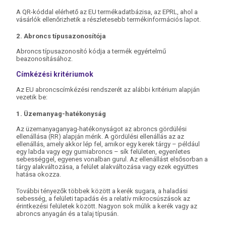
A QR-kóddal elérhető az EU termékadatbázisa, az EPRL, ahol a
vásárlók ellenőrizhetik a részletesebb termékinformációs lapot.
2. Abroncs típusazonosítója
Abroncs típusazonosító kódja a termék egyértelmű
beazonosításához.
Címkézési kritériumok
Az EU abroncscímkézési rendszerét az alábbi kritérium alapján
vezetik be:
1. Üzemanyag-hatékonyság
Az üzemanyaganyag-hatékonyságot az abroncs gördülési
ellenállása (RR) alapján mérik. A gördülési ellenállás az az
ellenállás, amely akkor lép fel, amikor egy kerek tárgy – például
egy labda vagy egy gumiabroncs – sík felületen, egyenletes
sebességgel, egyenes vonalban gurul. Az ellenállást elsősorban a
tárgy alakváltozása, a felület alakváltozása vagy ezek együttes
hatása okozza.
További tényezők többek között a kerék sugara, a haladási
sebesség, a felületi tapadás és a relatív mikrocsúszások az
érintkezési felületek között. Nagyon sok múlik a kerék vagy az
abroncs anyagán és a talaj típusán.