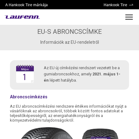
A Hankook Tire márkája
Hankook Tire
EU-S ABRONCSCÍMKE
Információk az EU-rendeletről
Az EU új címkézési rendszert vezetett be a
gumiabroncsokhoz, amely
2021. május 1-
én
lépett hatályba.
Abroncscímkézés
Az EU abroncscímkézési rendszere értékes információkat nyújt a
vásárlóknak az abroncsokról, többek között fontos adatokat a
teljesítőképességről, az energiahatékonyságról és a
környezetvédelmi tulajdonságokról.