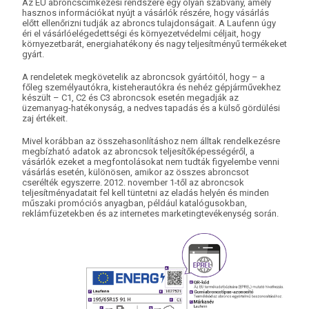
Az EU abroncscímkézési rendszere egy olyan szabvány, amely
hasznos információkat nyújt a vásárlók részére, hogy vásárlás
előtt ellenőrizni tudják az abroncs tulajdonságait. A Laufenn úgy
éri el vásárlóelégedettségi és környezetvédelmi céljait, hogy
környezetbarát, energiahatékony és nagy teljesítményű termékeket
gyárt.
A rendeletek megkövetelik az abroncsok gyártóitól, hogy – a
főleg személyautókra, kisteherautókra és nehéz gépjárművekhez
készült – C1, C2 és C3 abroncsok esetén megadják az
üzemanyag-hatékonyság, a nedves tapadás és a külső gördülési
zaj értékeit.
Mivel korábban az összehasonlításhoz nem álltak rendelkezésre
megbízható adatok az abroncsok teljesítőképességéről, a
vásárlók ezeket a megfontolásokat nem tudták figyelembe venni
vásárlás esetén, különösen, amikor az összes abroncsot
cserélték egyszerre. 2012. november 1-től az abroncsok
teljesítményadatait fel kell tüntetni az eladás helyén és minden
műszaki promóciós anyagban, például katalógusokban,
reklámfüzetekben és az internetes marketingtevékenység során.