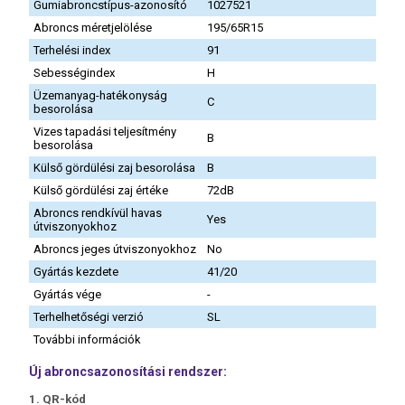
Gumiabroncstípus-azonosító
1027521
Abroncs méretjelölése
195/65R15
Terhelési index
91
Sebességindex
H
Üzemanyag-hatékonyság
C
besorolása
Vizes tapadási teljesítmény
B
besorolása
Külső gördülési zaj besorolása
B
Külső gördülési zaj értéke
72dB
Abroncs rendkívül havas
Yes
útviszonyokhoz
Abroncs jeges útviszonyokhoz
No
Gyártás kezdete
41/20
Gyártás vége
-
Terhelhetőségi verzió
SL
További információk
Új abroncsazonosítási rendszer:
1. QR-kód