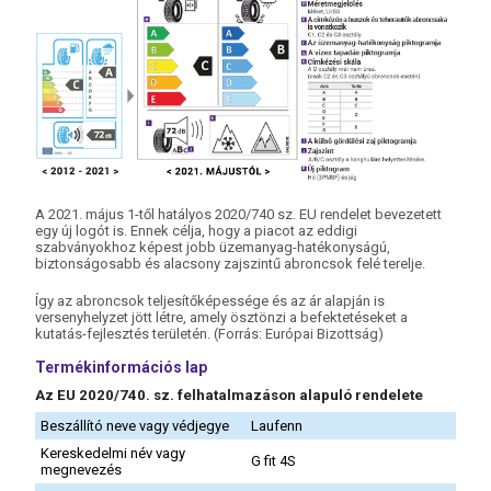
A 2021. május 1-től hatályos 2020/740 sz. EU rendelet bevezetett
egy új logót is. Ennek célja, hogy a piacot az eddigi
szabványokhoz képest jobb üzemanyag-hatékonyságú,
biztonságosabb és alacsony zajszintű abroncsok felé terelje.
Így az abroncsok teljesítőképessége és az ár alapján is
versenyhelyzet jött létre, amely ösztönzi a befektetéseket a
kutatás-fejlesztés területén. (Forrás: Európai Bizottság)
Termékinformációs lap
Az EU 2020/740. sz. felhatalmazáson alapuló rendelete
Beszállító neve vagy védjegye
Laufenn
Kereskedelmi név vagy
G fit 4S
megnevezés