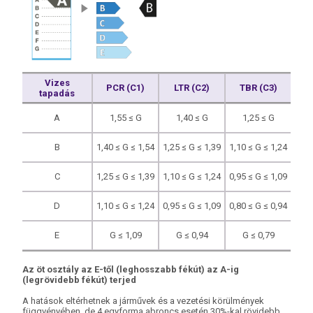
Vizes
PCR (C1)
LTR (C2)
TBR (C3)
tapadás
A
1,55 ≤ G
1,40 ≤ G
1,25 ≤ G
B
1,40 ≤ G ≤ 1,54
1,25 ≤ G ≤ 1,39
1,10 ≤ G ≤ 1,24
C
1,25 ≤ G ≤ 1,39
1,10 ≤ G ≤ 1,24
0,95 ≤ G ≤ 1,09
D
1,10 ≤ G ≤ 1,24
0,95 ≤ G ≤ 1,09
0,80 ≤ G ≤ 0,94
E
G ≤ 1,09
G ≤ 0,94
G ≤ 0,79
Az öt osztály az E-től (leghosszabb fékút) az A-ig
(legrövidebb fékút) terjed
A hatások eltérhetnek a járművek és a vezetési körülmények
függvényében, de 4 egyforma abroncs esetén 30%-kal rövidebb