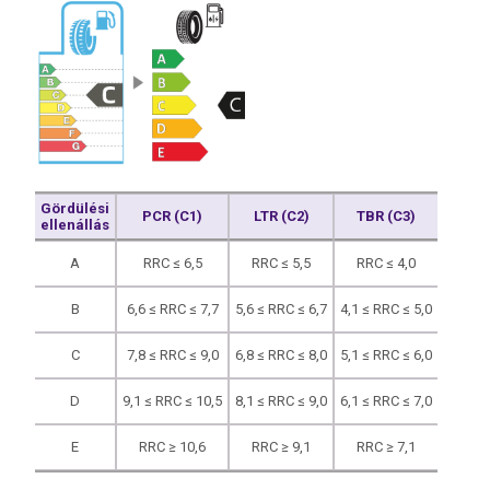
Gördülési
PCR (C1)
LTR (C2)
TBR (C3)
ellenállás
A
RRC ≤ 6,5
RRC ≤ 5,5
RRC ≤ 4,0
B
6,6 ≤ RRC ≤ 7,7
5,6 ≤ RRC ≤ 6,7
4,1 ≤ RRC ≤ 5,0
C
7,8 ≤ RRC ≤ 9,0
6,8 ≤ RRC ≤ 8,0
5,1 ≤ RRC ≤ 6,0
D
9,1 ≤ RRC ≤ 10,5
8,1 ≤ RRC ≤ 9,0
6,1 ≤ RRC ≤ 7,0
E
RRC ≥ 10,6
RRC ≥ 9,1
RRC ≥ 7,1