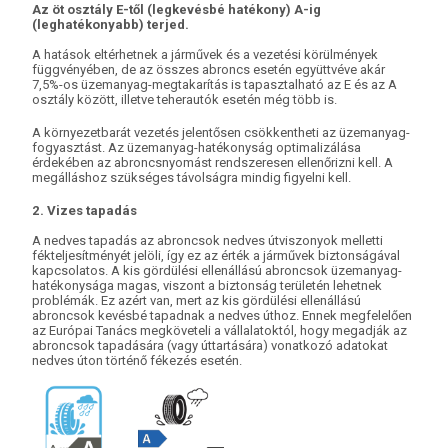
Az öt osztály E-től (legkevésbé hatékony) A-ig
(leghatékonyabb) terjed.
A hatások eltérhetnek a járművek és a vezetési körülmények
függvényében, de az összes abroncs esetén együttvéve akár
7,5%-os üzemanyag-megtakarítás is tapasztalható az E és az A
osztály között, illetve teherautók esetén még több is.
A környezetbarát vezetés jelentősen csökkentheti az üzemanyag-
fogyasztást. Az üzemanyag-hatékonyság optimalizálása
érdekében az abroncsnyomást rendszeresen ellenőrizni kell. A
megálláshoz szükséges távolságra mindig figyelni kell.
2. Vizes tapadás
A nedves tapadás az abroncsok nedves útviszonyok melletti
fékteljesítményét jelöli, így ez az érték a járművek biztonságával
kapcsolatos. A kis gördülési ellenállású abroncsok üzemanyag-
hatékonysága magas, viszont a biztonság területén lehetnek
problémák. Ez azért van, mert az kis gördülési ellenállású
abroncsok kevésbé tapadnak a nedves úthoz. Ennek megfelelően
az Európai Tanács megköveteli a vállalatoktól, hogy megadják az
abroncsok tapadására (vagy úttartására) vonatkozó adatokat
nedves úton történő fékezés esetén.