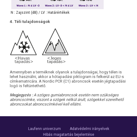
N : Zajszint (dB) / LV : Határértékek
4. Téli tulajdonságok
Amennyiben a terméknek olyanok a tulajdonságai, hogy télen is
lehet használni, akkor a hótapadási piktogram is felkerül az EU-s
címkematricára. A Nordic PCR (C1) abroncsok esetén jégtapadási
logó is feltüntethető.
Megjegyzés :
A szöges gumiabroncsok esetén nem szükséges
abroncscímke, viszont a szögek nélkül árult, szögekkel szerelhető
abroncsokat abroncscímkével kell ellátni.
Laufenn univerzum
Adatvédelmi irányelvek
Hibás magatartás bejelentése