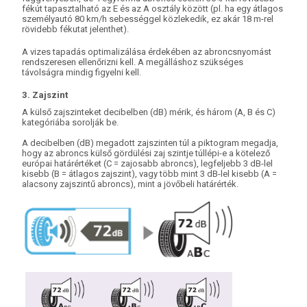
fékút tapasztalható az E és az A osztály között (pl. ha egy átlagos
személyautó 80 km/h sebességgel közlekedik, ez akár 18 m-rel
rövidebb fékutat jelenthet).
A vizes tapadás optimalizálása érdekében az abroncsnyomást
rendszeresen ellenőrizni kell. A megálláshoz szükséges
távolságra mindig figyelni kell.
3. Zajszint
A külső zajszinteket decibelben (dB) mérik, és három (A, B és C)
kategóriába sorolják be.
A decibelben (dB) megadott zajszinten túl a piktogram megadja,
hogy az abroncs külső gördülési zaj szintje túllépi-e a kötelező
európai határértéket (C = zajosabb abroncs), legfeljebb 3 dB-lel
kisebb (B = átlagos zajszint), vagy több mint 3 dB-lel kisebb (A =
alacsony zajszintű abroncs), mint a jövőbeli határérték.