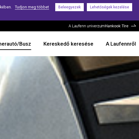
ekében.
Tudjon meg többet
Beleegyezek
Lehetőségek kezelése
A Laufenn univerzum
Hankook Tire
herautó/Busz
Kereskedő keresése
A Laufennről