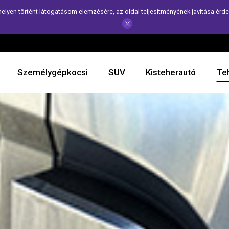
helyen történt látogatásom elemzésére, az oldal teljesítményének javítása érd
Személygépkocsi
SUV
Kisteherautó
Te