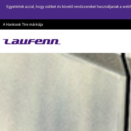
Egyetértek azzal, hogy sütiket és követő rendszereket használjanak a web
A Hankook Tire márkája