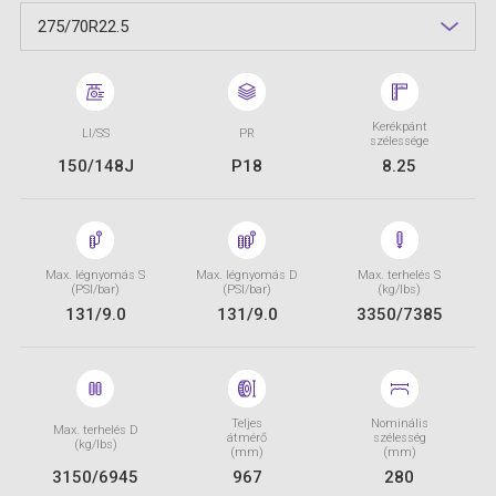
275/70R22.5
Kerékpánt
LI/SS
PR
szélessége
150/148J
P18
8.25
Max. légnyomás S
Max. légnyomás D
Max. terhelés S
(PSI/bar)
(PSI/bar)
(kg/lbs)
131/9.0
131/9.0
3350/7385
Teljes
Nominális
Max. terhelés D
átmérő
szélesség
(kg/lbs)
(mm)
(mm)
3150/6945
967
280