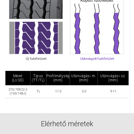
Új futófelület
Utánvágott futófelület
Méret
Típus
Profilmélység
Utánvágási m.
Utánvágási sz.
(LI/SS)
(TT/TL)
(mm)
(mm)
(mm)
275/70R22.5
TL
17.0
3.0
9-11
(150/148J)
Elérhető méretek