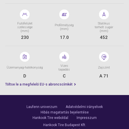
Futófelület
Statikus
Profilmélység
szélessége
terhelt sugár
(mm)
(mm)
(mm)
230
17.0
452
Vizes
Üzemanyag-hatékonyság
Zajszint
tapadás
D
C
A 71
Töltse le a megfelelő EU-s abroncscímkét
Laufenn univerzum
Adatvédelmi irányelvek
Hibás magatartás bejelentése
Hankook Tire weboldal
Impresszum
Hankook Tire Budapest Kft.