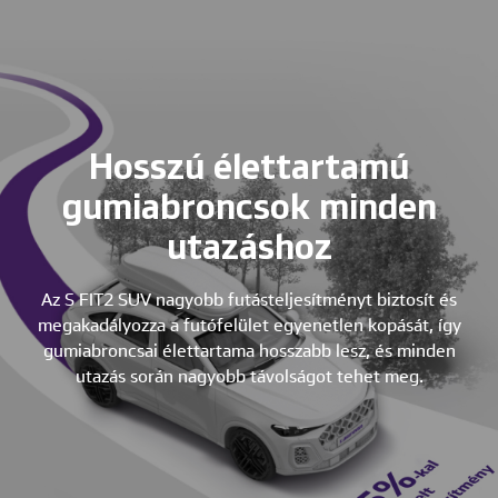
Hosszú élettartamú
gumiabroncsok minden
utazáshoz
Az S FIT2 SUV nagyobb futásteljesítményt biztosít és
megakadályozza a futófelület egyenetlen kopását, így
gumiabroncsai élettartama hosszabb lesz, és minden
utazás során nagyobb távolságot tehet meg.