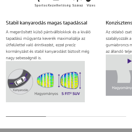
Sportos
Kezelhetőség
Száraz
Vizes
Stabil kanyarodás magas tapadással
Konzisztens
A megerősített külső pántvállblokkok és a kiváló
Az oldalsó csa
tapadású műgyanta keverék maximalizálja az
szabályozzák a 
útfelülettel való érintkezést, ezzel precíz
gumiabroncs m
kormányzást és stabil kanyarodást biztosít még
az állandó telj
nagy sebességnél is.