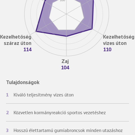
Kezelhetőség
Kezelhetőség
száraz úton
vizes úton
114
110
Zaj
104
Tulajdonságok
1
Kiváló teljesítmény vizes úton
2
Közvetlen kormányreakció sportos vezetéshez
3
Hosszú élettartamú gumiabroncsok minden utazáshoz