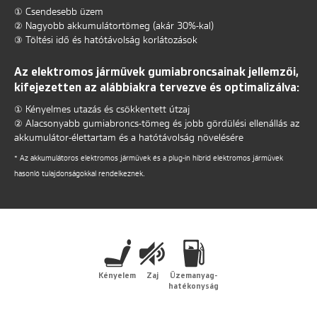
① Csendesebb üzem
② Nagyobb akkumulátortömeg (akár 30%-kal)
③ Töltési idő és hatótávolság korlátozások
Az elektromos járművek gumiabroncsainak jellemzői,
kifejezetten az alábbiakra tervezve és optimalizálva:
① Kényelmes utazás és csökkentett útzaj
② Alacsonyabb gumiabroncs-tömeg és jobb gördülési ellenállás az
akkumulátor-élettartam és a hatótávolság növelésére
* Az akkumulátoros elektromos járművek és a plug-in hibrid elektromos járművek
hasonló tulajdonságokkal rendelkeznek.
Kényelem
Zaj
Üzemanyag-
hatékonyság