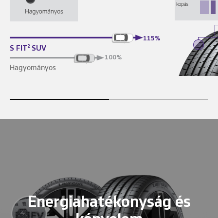
115%
S FIT
SUV
2
100%
Hagyományos
Energiahatékonyság és