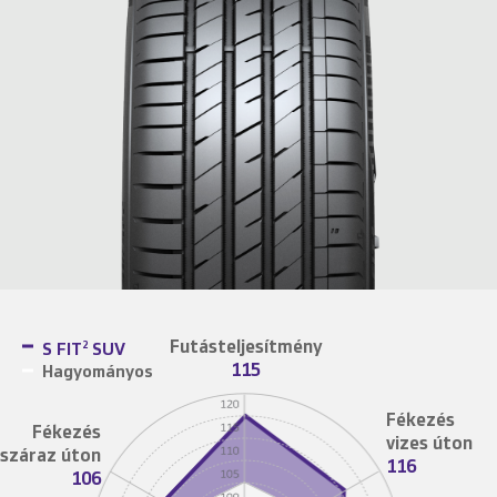
Futásteljesítmény
S FIT
SUV
2
115
Hagyományos
Fékezés
Fékezés
vizes úton
száraz úton
116
106