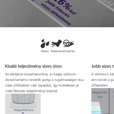
Vizes
Fékezés
Úttartás
Kiváló teljesítmény vizes úton
Jobb vizes 
Az elődjével összehasonlítva, a magas szilícium-
A domború blokk
dioxid-tartalmú keverék javítja a rugalmasságot és a
ami növeli a g
vizes útfelületen való tapadást, így kivételesen jó
útfelületen.
vizes fékezési teljesítményt biztosít.