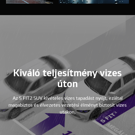
Kiváló teljesítmény vizes
úton
Az S FIT2 SUV kivételes vizes tapadást nyújt, ezáltal
magabiztos és élvezetes vezetési élményt biztosít vizes
utakon.