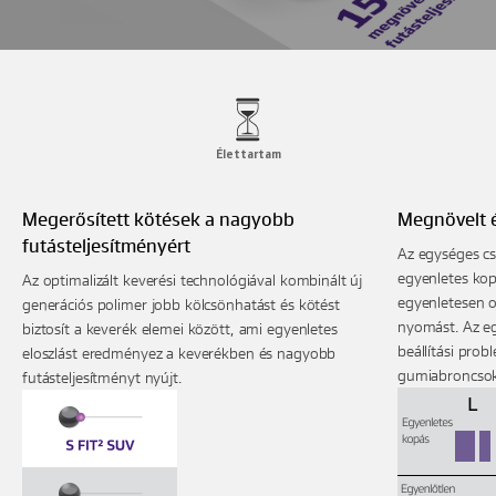
Élettartam
Megerősített kötések a nagyobb
Megnövelt 
futásteljesítményért
Az egységes csa
egyenletes kop
Az optimalizált keverési technológiával kombinált új
egyenletesen o
generációs polimer jobb kölcsönhatást és kötést
nyomást. Az eg
biztosít a keverék elemei között, ami egyenletes
beállítási prob
eloszlást eredményez a keverékben és nagyobb
gumiabroncsok
futásteljesítményt nyújt.