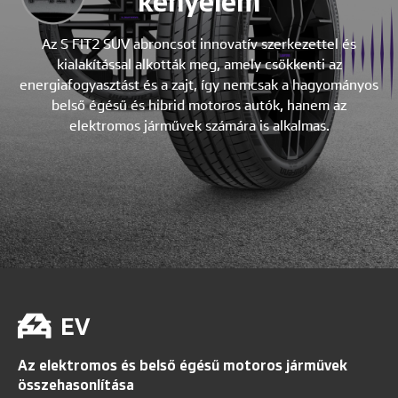
kényelem
Az S FIT2 SUV abroncsot innovatív szerkezettel és
kialakítással alkották meg, amely csökkenti az
energiafogyasztást és a zajt, így nemcsak a hagyományos
belső égésű és hibrid motoros autók, hanem az
elektromos járművek számára is alkalmas.
Az elektromos és belső égésű motoros járművek
összehasonlítása