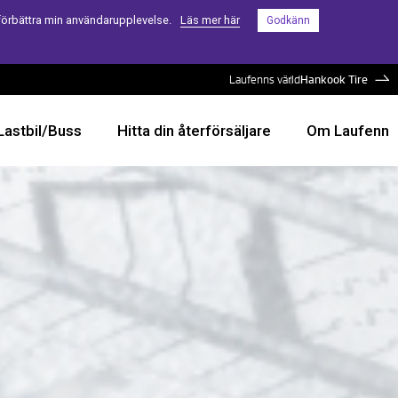
förbättra min användarupplevelse.
Läs mer här
Godkänn
Laufenns värld
Hankook Tire
Lastbil/Buss
Hitta din återförsäljare
Om Laufenn