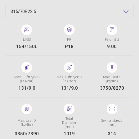
315/70R22.5
LI/SS
PR
Fälgmått
154/150L
P18
9.00
Max. Lufttryck S
Max. Lufttryck D
Max. Last S
(PSI/bar)
(PSI/bar)
(kg/lbs)
131/9.0
131/9.0
3750/8270
Total
Max. Last D
Sektionsbredd
Diameter
(kg/lbs)
(mm)
(mm)
3350/7390
1019
314