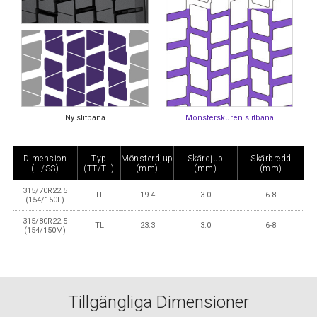
Ny slitbana
Mönsterskuren slitbana
Dimension
Typ
Mönsterdjup
Skärdjup
Skärbredd
(LI/SS)
(TT/TL)
(mm)
(mm)
(mm)
315/70R22.5
TL
19.4
3.0
6-8
(154/150L)
315/80R22.5
TL
23.3
3.0
6-8
(154/150M)
Tillgängliga Dimensioner