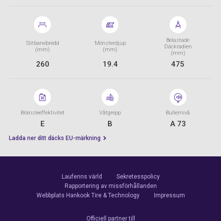
Belastade
Slitbanebredd
Mönsterdjup
Däckradien
(mm)
(mm)
(mm)
260
19.4
475
Bränsleeffektivitet
Våtgrepp
Bullernivå
E
B
A 73
Ladda ner ditt däcks EU-märkning
Laufenns värld
Sekretesspolicy
Rapportering av missförhållanden
Webbplats Hankook Tire & Technology
Impressum
Officiell partner till