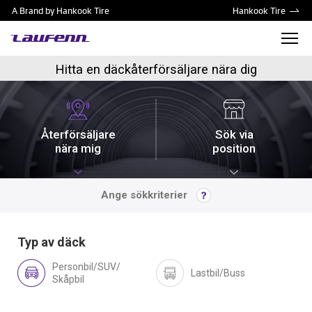
A Brand by Hankook Tire
Hankook Tire
Hitta en däckåterförsäljare nära dig
Återförsäljare
Sök via
nära mig
position
Ange sökkriterier
Typ av däck
Personbil/SUV/
Lastbil/Buss
Skåpbil