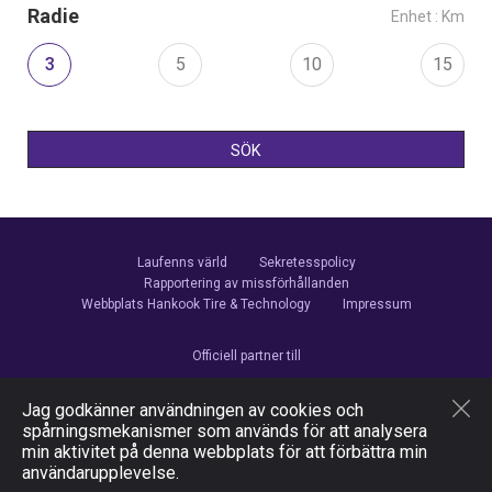
Radie
Enhet : Km
3
5
10
15
SÖK
Laufenns värld
Sekretesspolicy
Rapportering av missförhållanden
Webbplats Hankook Tire & Technology
Impressum
Officiell partner till
Jag godkänner användningen av cookies och
spårningsmekanismer som används för att analysera
min aktivitet på denna webbplats för att förbättra min
Följ oss
användarupplevelse.