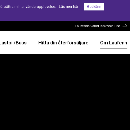
förbättra min användarupplevelse.
Läs mer här
Godkänn
Laufenns värld
Hankook Tire
Lastbil/Buss
Hitta din återförsäljare
Om Laufenn