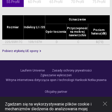
55 Profil
60 Profil
65 Profil
70 Profil
75 Profil
Oznaczenie
Rozmiar
Indeksy LI i SS
Przyczepność
Poziom
Opór toczenia
na mokrej
hałasu(dB)
nawierzchni
225/55R17C
109/107H
D
C
B(73)
Pobierz etykietę UE opony
Laufenn Universe
Zasady ochrony prywatności
Zgłaszanie wykroczeń
Witryna internetowa dotycząca opon i technologii Hankook
Notka prawna
Oficjalny partner
Zgadzam się na wykorzystywanie plików cookie i
mechanizmów śledzenia do analizowania mojej