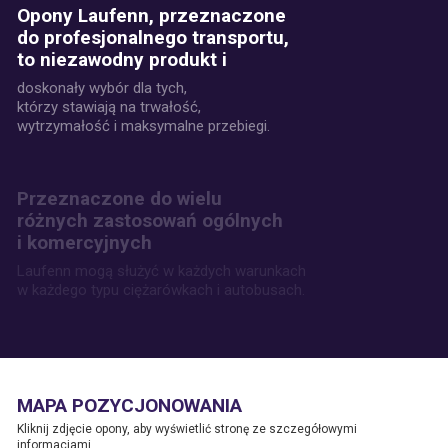
Opony Laufenn, przeznaczone
do profesjonalnego transportu,
to niezawodny produkt i
doskonały wybór dla tych,
którzy stawiają na trwałość,
wytrzymałość i maksymalne przebiegi.
Przeznaczone do wielu
różnych zastosowań ogólnych
i komercyjnych
Laufenn mogą służyć w każdych warunkach
w każdego typu ciężarówkach i autobusach.
MAPA POZYCJONOWANIA
Kliknij zdjęcie opony, aby wyświetlić stronę ze szczegółowymi
informacjami.