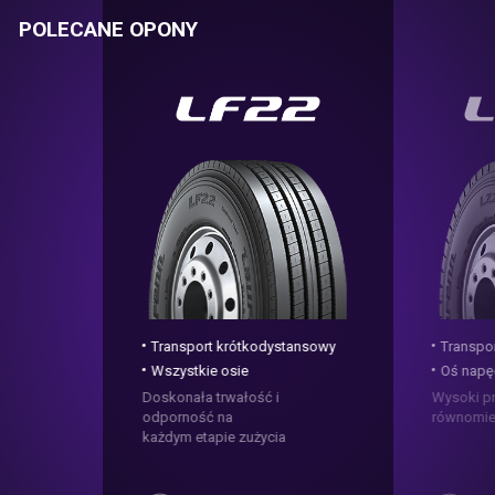
POLECANE OPONY
Transport krótkodystansowy
Transpo
Wszystkie osie
Oś nap
Doskonała trwałość i
Wysoki pr
odporność na
równomie
każdym etapie zużycia