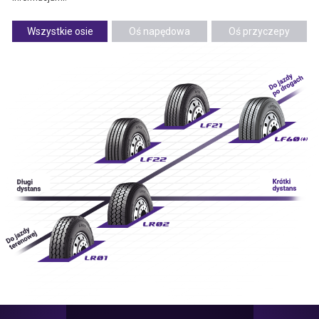
Wszystkie osie
Oś napędowa
Oś przyczepy