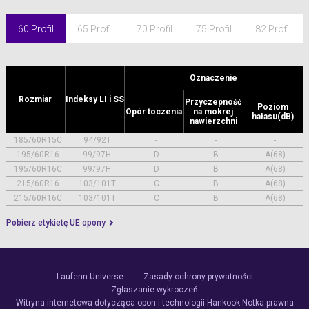
60 Profil
65 Profil
70 Profil
75 Profil
82 Profil
Oznaczenie
Rozmiar
Indeksy LI i SS
Przyczepność
Poziom
Opór toczenia
na mokrej
hałasu(dB)
nawierzchni
185/60R15C
94/92T
-
-
-
195/60R16
99/97H
D
B
A(68)
195/60R16C
99/97H
D
B
A(68)
215/60R16
103/101T
C
B
A(68)
215/60R16C
103/101T
C
B
A(68)
Pobierz etykietę UE opony
Laufenn Universe
Zasady ochrony prywatności
Zgłaszanie wykroczeń
Witryna internetowa dotycząca opon i technologii Hankook
Notka prawna