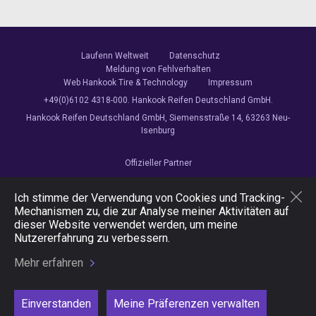
Laufenn Weltweit
Datenschutz
Meldung von Fehlverhalten
Web Hankook Tire & Technology
Impressum
+49(0)6102 4318-000. Hankook Reifen Deutschland GmbH.
Hankook Reifen Deutschland GmbH, Siemensstraße 14, 63263 Neu-
Isenburg
Offizieller Partner
Ich stimme der Verwendung von Cookies und Tracking-
Mechanismen zu, die zur Analyse meiner Aktivitäten auf
dieser Website verwendet werden, um meine
Folgen Sie uns
Nutzererfahrung zu verbessern.
Mehr erfahren
Einverstanden
Meine Präferenzen verwalten
Copyright © 2026 Hankook Tire & Technology. Alle Rechte vorbehalten.