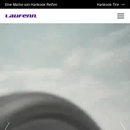
Eine Marke von Hankook Reifen
Hankook Tire
prev