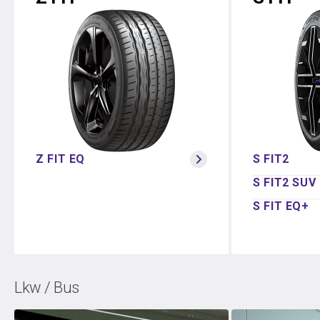
Z FIT EQ
S FIT2
S FIT2 SUV
S FIT EQ+
Lkw / Bus