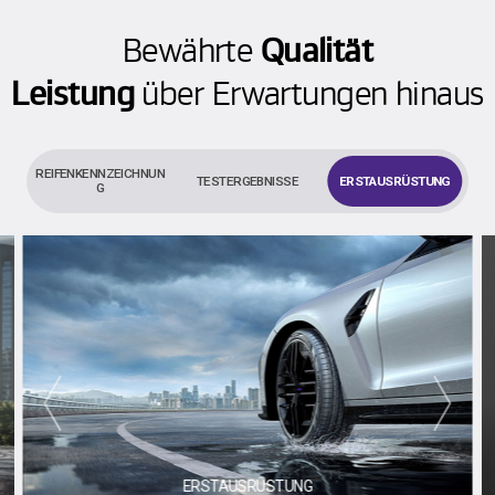
Bewährte
Qualität
Leistung
über Erwartungen hinaus
REIFENKENNZEICHNUN
TESTERGEBNISSE
ERSTAUSRÜSTUNG
G
prev
next
ERSTAUSRÜSTUNG