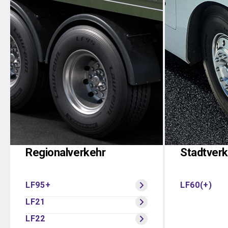
Regionalverkehr
Stadtver
LF95+
LF60(+)
LF21
LF22