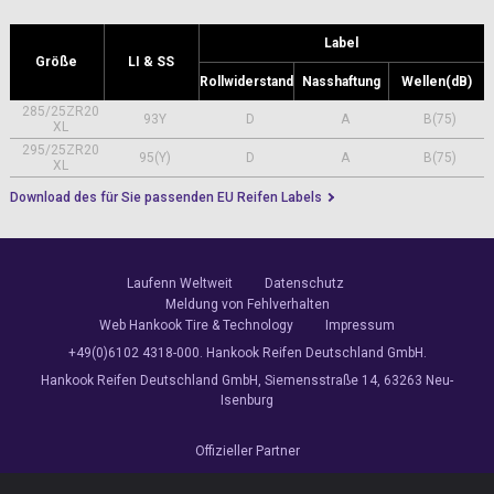
Label
Größe
LI & SS
Rollwiderstand
Nasshaftung
Wellen(dB)
285/25ZR20
93Y
D
A
B(75)
XL
295/25ZR20
95(Y)
D
A
B(75)
XL
Download des für Sie passenden EU Reifen Labels
Laufenn Weltweit
Datenschutz
Meldung von Fehlverhalten
Web Hankook Tire & Technology
Impressum
+49(0)6102 4318-000. Hankook Reifen Deutschland GmbH.
Hankook Reifen Deutschland GmbH, Siemensstraße 14, 63263 Neu-
Isenburg
Offizieller Partner