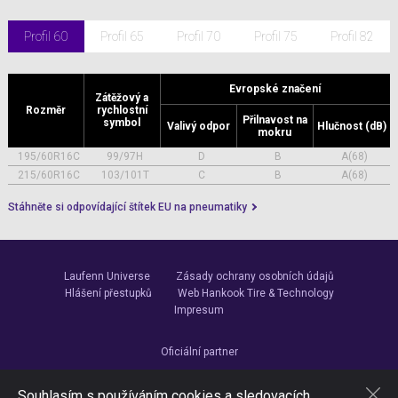
Profil 60
Profil 65
Profil 70
Profil 75
Profil 82
Evropské značení
Zátěžový a
Rozměr
rychlostní
Přilnavost na
symbol
Valivý odpor
Hlučnost (dB)
mokru
195/60R16C
99/97H
D
B
A(68)
215/60R16C
103/101T
C
B
A(68)
Stáhněte si odpovídající štítek EU na pneumatiky
Laufenn Universe
Zásady ochrany osobních údajů
Hlášení přestupků
Web Hankook Tire & Technology
Impresum
Oficiální partner
Souhlasím s používáním cookies a sledovacích