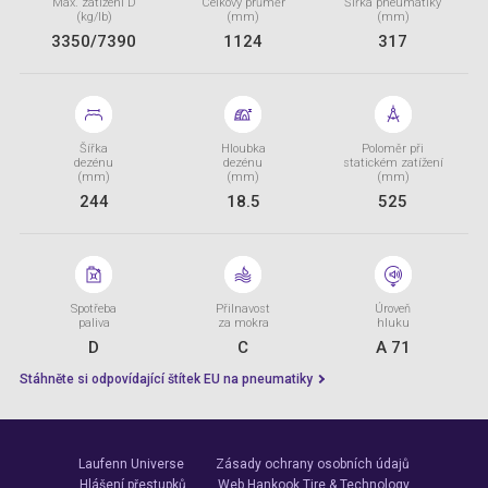
Max. zatížení D
Celkový průměr
Šířka pneumatiky
(kg/lb)
(mm)
(mm)
3350/7390
1124
317
Šířka
Hloubka
Poloměr při
dezénu
dezénu
statickém zatížení
(mm)
(mm)
(mm)
244
18.5
525
Spotřeba
Přilnavost
Úroveň
paliva
za mokra
hluku
D
C
A 71
Stáhněte si odpovídající štítek EU na pneumatiky
Laufenn Universe
Zásady ochrany osobních údajů
Hlášení přestupků
Web Hankook Tire & Technology