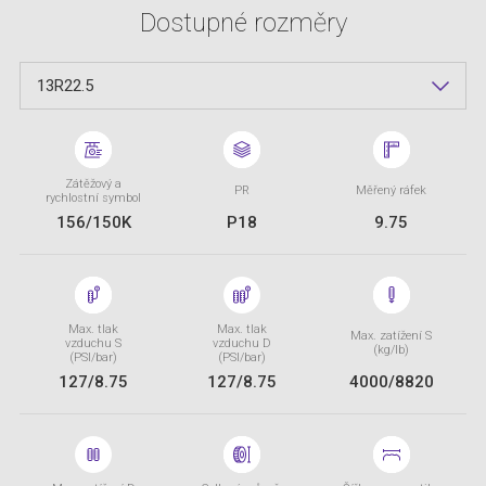
Dostupné rozměry
13R22.5
Zátěžový a
PR
Měřený ráfek
rychlostní symbol
156/150K
P18
9.75
Max. tlak
Max. tlak
Max. zatížení S
vzduchu S
vzduchu D
(kg/lb)
(PSI/bar)
(PSI/bar)
127/8.75
127/8.75
4000/8820