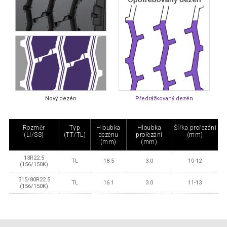
Nový dezén
Předrážkovaný dezén
Rozměr
Typ
Hloubka
Hloubka
Šířka prořezání
(LI/SS)
(TT/TL)
dezénu
prořezání
(mm)
(mm)
(mm)
13R22.5
TL
18.5
3.0
10-12
(156/150K)
315/80R22.5
TL
16.1
3.0
11-13
(156/150K)