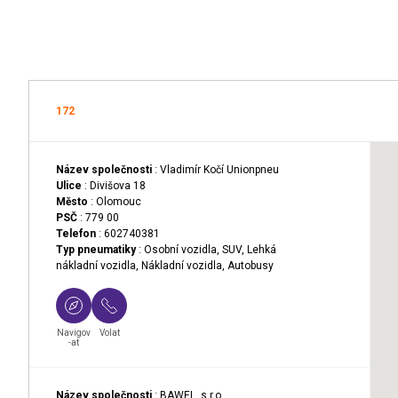
172
Název společnosti
: Vladimír Kočí Unionpneu
Ulice
: Divišova 18
Město
: Olomouc
PSČ
: 779 00
Telefon
: 602740381
Typ pneumatiky
: Osobní vozidla, SUV, Lehká
nákladní vozidla, Nákladní vozidla, Autobusy
Navigov
Volat
-at
Název společnosti
: BAWEL, s.r.o.