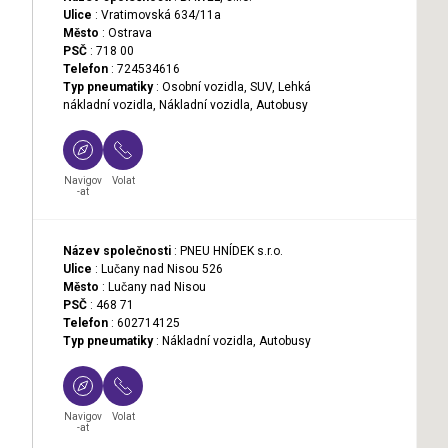
Ulice
: Vratimovská 634/11a
Město
: Ostrava
PSČ
: 718 00
Telefon
: 724534616
Typ pneumatiky
: Osobní vozidla, SUV, Lehká
nákladní vozidla, Nákladní vozidla, Autobusy
Navigov
Volat
-at
Název společnosti
: PNEU HNÍDEK s.r.o.
Ulice
: Lučany nad Nisou 526
Město
: Lučany nad Nisou
PSČ
: 468 71
Telefon
: 602714125
Typ pneumatiky
: Nákladní vozidla, Autobusy
Navigov
Volat
-at