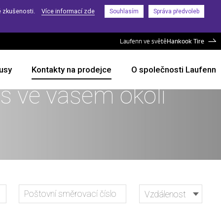
é zkušenosti.
Více informací zde
Souhlasím
Správa předvoleb
Laufenn ve světě
Hankook Tire
usy
Kontakty na prodejce
O společnosti Laufenn
s ve vašem okolí
Vzdálenost