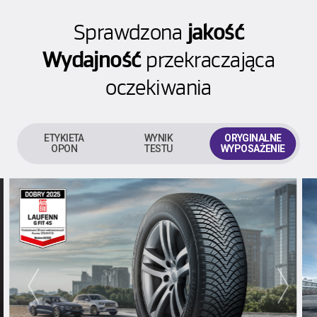
Sprawdzona
jakość
Wydajność
przekraczająca
oczekiwania
ETYKIETA
WYNIK
ORYGINALNE
OPON
TESTU
WYPOSAŻENIE
prev
next