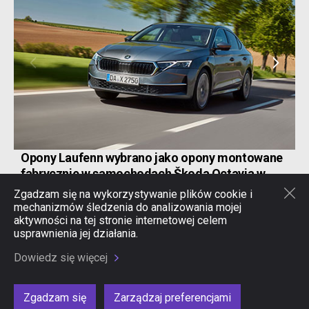
next
prev
Opony Laufenn wybrano jako opony montowane
fabrycznie w samochodach Škoda Octavia w
Europie
2026-04-17
Zgadzam się na wykorzystywanie plików cookie i
mechanizmów śledzenia do analizowania mojej
aktywności na tej stronie internetowej celem
usprawnienia jej działania.
Laufenn Universe
Zasady ochrony prywatności
Dowiedz się więcej
Zgłaszanie wykroczeń
Witryna internetowa dotycząca opon i technologii Hankook
Notka prawna
Zgadzam się
Zarządzaj preferencjami