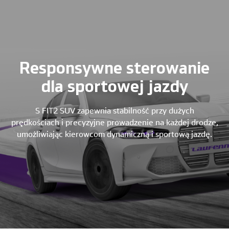
Responsywne sterowanie
dla sportowej jazdy
S FIT2 SUV zapewnia stabilność przy dużych
prędkościach i precyzyjne prowadzenie na każdej drodze,
umożliwiając kierowcom dynamiczną i sportową jazdę.