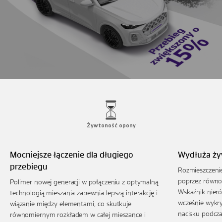
Żywtoność opony
Mocniejsze łączenie dla długiego
Wydłuża ż
przebiegu
Rozmieszczenie
poprzez równom
Polimer nowej generacji w połączeniu z optymalną
Wskaźnik nier
technologią mieszania zapewnia lepszą interakcję i
wcześnie wykr
wiązanie między elementami, co skutkuje
nacisku podcz
równomiernym rozkładem w całej mieszance i