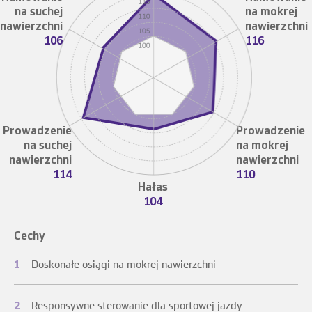
na suchej
na mokrej
nawierzchni
nawierzchni
106
116
Prowadzenie
Prowadzenie
na suchej
na mokrej
nawierzchni
nawierzchni
114
110
Hałas
104
Cechy
1
Doskonałe osiągi na mokrej nawierzchni
2
Responsywne sterowanie dla sportowej jazdy