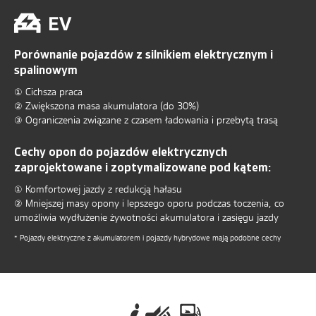
Porównanie pojazdów z silnikiem elektrycznym i
spalinowym
① Cichsza praca
② Zwiększona masa akumulatora (do 30%)
③ Ograniczenia związane z czasem ładowania i przebytą trasą
Cechy opon do pojazdów elektrycznych
zaprojektowane i zoptymalizowane pod kątem:
① Komfortowej jazdy z redukcją hałasu
② Mniejszej masy opony i lepszego oporu podczas toczenia, co
umożliwia wydłużenie żywotności akumulatora i zasięgu jazdy
* Pojazdy elektryczne z akumulatorem i pojazdy hybrydowe mają podobne cechy