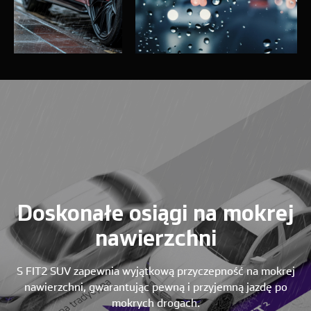
Doskonałe osiągi na mokrej
nawierzchni
S FIT2 SUV zapewnia wyjątkową przyczepność na mokrej
nawierzchni, gwarantując pewną i przyjemną jazdę po
mokrych drogach.