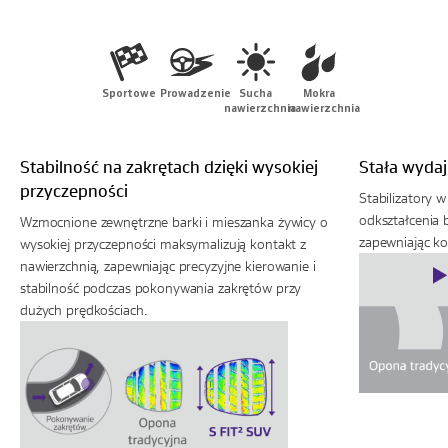
Sportowe
Prowadzenie
Sucha
Mokra
nawierzchnia
nawierzchnia
Stabilność na zakrętach dzięki wysokiej
Stała wyda
przyczepności
Stabilizatory 
odkształcenia 
Wzmocnione zewnętrzne barki i mieszanka żywicy o
zapewniając ko
wysokiej przyczepności maksymalizują kontakt z
nawierzchnią, zapewniając precyzyjne kierowanie i
stabilność podczas pokonywania zakrętów przy
dużych prędkościach.