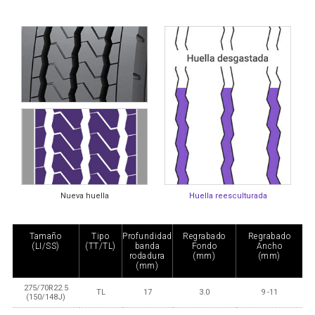
Nueva huella
Huella reesculturada
Tamaño
Tipo
Profundidad
Regrabado
Regrabado
(LI/SS)
(TT/TL)
banda
Fondo
Ancho
rodadura
(mm)
(mm)
(mm)
275/70R22.5
TL
17
3.0
9 -11
(150/148J)