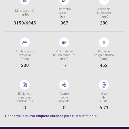
Diámetro
Ancho de
Máx. Carga D
general
la Sección
(kg/lbs)
(mm)
(mm)
3150/6945
967
280
Ancho banda
Profundidad
Radio de
rodadura
banda rodadura
carga estático
(mm)
(mm)
(mm)
230
17
452
Eficiencia
Agarre
Nivel
consumo
sobre
de
combustible
mojado
ruido
D
C
A 71
Descarga la nueva etiqueta europea para tu neumático