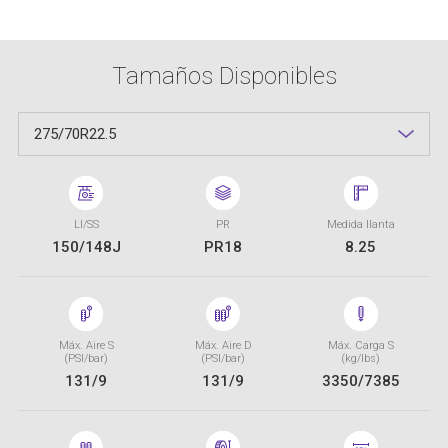
Tamaños Disponibles
275/70R22.5
LI/SS
PR
Medida llanta
150/148J
PR18
8.25
Máx. Aire S
Máx. Aire D
Máx. Carga S
(PSI/bar)
(PSI/bar)
(kg/lbs)
131/9
131/9
3350/7385