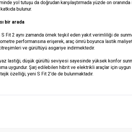
minde yol tutuşu da doğrudan karşılaştırmada yüzde on oranında iyile
 katkıda bulunur.
ı bir arada
S Fit 2 aynı zamanda örnek teşkil eden yakıt verimliliği de sunma
ilometre performansına erişerek, araç ömrü boyunca lastik maliyet
itreşimleri ve gürültüyü asgariye indirmektedir.
Bu yaz lastiği, düşük gürültü seviyesi sayesinde yüksek konfor su
ıma uygundur. Şarj edilebilen hibrit ve elektrikli araçlar için uygun
atejik özelliği, yeni S Fit 2'de de bulunmaktadır.