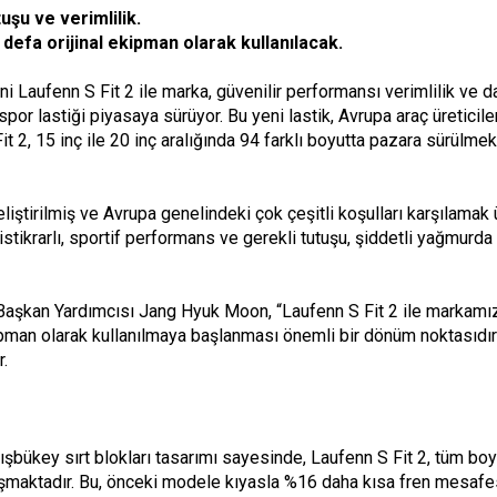
tuşu ve verimlilik.
 defa orijinal ekipman olarak kullanılacak.
i Laufenn S Fit 2 ile marka, güvenilir performansı verimlilik ve day
por lastiği piyasaya sürüyor. Bu yeni lastik, Avrupa araç üreticiler
it 2, 15 inç ile 20 inç aralığında 94 farklı boyutta pazara sürülme
eliştirilmiş ve Avrupa genelindeki çok çeşitli koşulları karşılamak
de istikrarlı, sportif performans ve gerekli tutuşu, şiddetli yağmurd
şkan Yardımcısı Jang Hyuk Moon, “Laufenn S Fit 2 ile markamızı
ekipman olarak kullanılmaya başlanması önemli bir dönüm noktasıdır
r.
dışbükey sırt blokları tasarımı sayesinde, Laufenn S Fit 2, tüm bo
aşmaktadır. Bu, önceki modele kıyasla %16 daha kısa fren mesafe