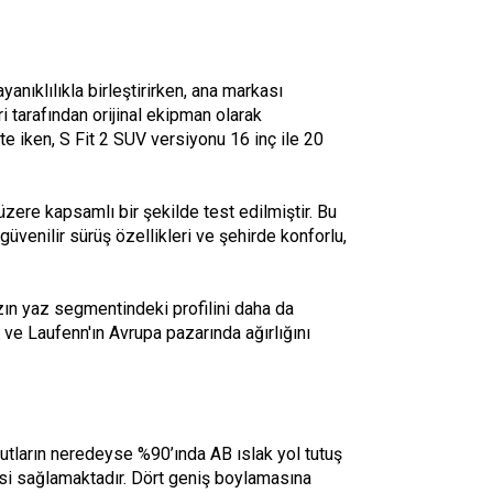
anıklılıkla birleştirirken, ana markası
i tarafından orijinal ekipman olarak
kte iken, S Fit 2 SUV versiyonu 16 inç ile 20
 üzere kapsamlı bir şekilde test edilmiştir. Bu
a güvenilir sürüş özellikleri ve şehirde konforlu,
n yaz segmentindeki profilini daha da
 ve Laufenn'ın Avrupa pazarında ağırlığını
yutların neredeyse %90’ında AB ıslak yol tutuş
si sağlamaktadır. Dört geniş boylamasına