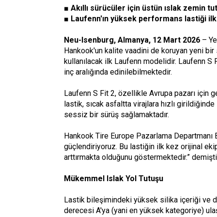
■ Akıllı sürücüler için üstün ıslak zemin tu
■ Laufenn'ın yüksek performans lastiği ilk
Neu-Isenburg, Almanya, 12 Mart 2026
– Yen
Hankook'un kalite vaadini de koruyan yeni bir s
kullanılacak ilk Laufenn modelidir. Laufenn S F
inç aralığında edinilebilmektedir.
Laufenn S Fit 2, özellikle Avrupa pazarı için g
lastik, sıcak asfaltta virajlara hızlı girildiğin
sessiz bir sürüş sağlamaktadır.
Hankook Tire Europe Pazarlama Departmanı Ba
güçlendiriyoruz. Bu lastiğin ilk kez orijinal 
arttırmakta olduğunu göstermektedir.” demişti
Mükemmel Islak Yol Tutuşu
Lastik bileşimindeki yüksek silika içeriği ve 
derecesi A'ya (yani en yüksek kategoriye) ul