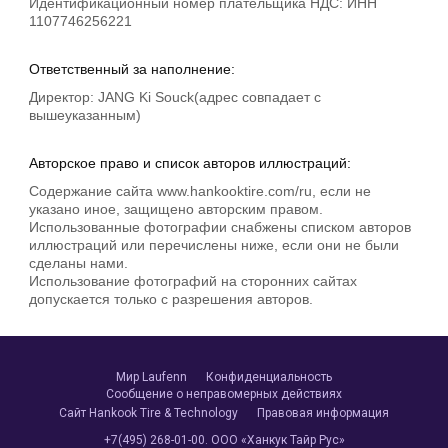
Идентификационный номер плательщика НДС: ИНН
1107746256221
Ответственный за наполнение:
Директор: JANG Ki Souck(адрес совпадает с
вышеуказанным)
Авторское право и список авторов иллюстраций:
Содержание сайта www.hankooktire.com/ru, если не
указано иное, защищено авторским правом.
Использованные фотографии снабжены списком авторов
иллюстраций или перечислены ниже, если они не были
сделаны нами.
Использование фотографий на сторонних сайтах
допускается только с разрешения авторов.
Мир Laufenn
Конфиденциальность
Сообщение о неправомерных действиях
Сайт Hankook Tire & Technology
Правовая информация
+7(495) 268-01-00. ООО «Ханкук Тайр Рус»