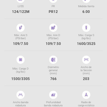
LI/SS
PR
Medida llanta
124/122M
PR12
6.00
Máx. Aire S
Máx. Aire D
Máx. Carga S
(PSI/bar)
(PSI/bar)
(kg/lbs)
109/7.50
109/7.50
1600/3525
Diámetro
Ancho de
Máx. Carga D
general
la Sección
(kg/lbs)
(mm)
(mm)
1500/3305
766
203
Ancho banda
Profundidad
Radio de
rodadura
banda rodadura
carga estático