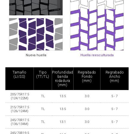
Nueva huella
Huella reesculturada
Tamaño
Tipo
Profundidad
Regrabado
Regrabado
(LI/SS)
(TT/TL)
banda
Fondo
Ancho
rodadura
(mm)
(mm)
(mm)
205/75R17.5
TL
13.5
3.0
5 - 7
(124/122M)
215/75R17.5
TL
13.5
3.0
5 - 7
(126/124M)
245/70R17.5
TL
13.1
3.0
5 - 7
(136/134M)
245/70R19.5