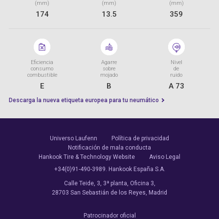
(mm)
(mm)
(mm)
174
13.5
359
Eficiencia
Agarre
Nivel
consumo
sobre
de
combustible
mojado
ruido
E
B
A 73
Descarga la nueva etiqueta europea para tu neumático
Universo Laufenn
Política de privacidad
Notificación de mala conducta
Hankook Tire & Technology Website
Aviso Legal
+34(0)91-490-3989. Hankook España S.A.
Calle Teide, 3, 3ª planta, Oficina 3,
28703 San Sebastián de los Reyes, Madrid
Patrocinador oficial