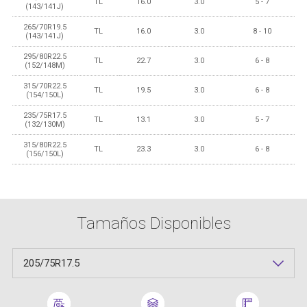
TL
16.0
3.0
5 - 7
(143/141J)
265/70R19.5
TL
16.0
3.0
8 - 10
(143/141J)
295/80R22.5
TL
22.7
3.0
6 - 8
(152/148M)
315/70R22.5
TL
19.5
3.0
6 - 8
(154/150L)
235/75R17.5
TL
13.1
3.0
5 - 7
(132/130M)
315/80R22.5
TL
23.3
3.0
6 - 8
(156/150L)
Tamaños Disponibles
205/75R17.5