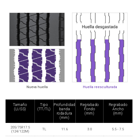
Nueva huella
Huella reesculturada
Tamaño
Tipo
Profundidad
Regrabado
Regrabado
(LI/SS)
(TT/TL)
banda
Fondo
Ancho
rodadura
(mm)
(mm)
(mm)
205/75R17.5
TL
11.6
3.0
5.5 - 7.5
(124/122M)