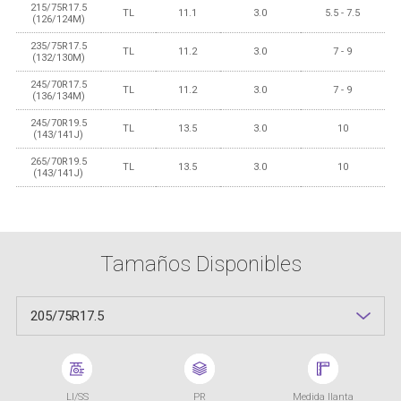
215/75R17.5
TL
11.1
3.0
5.5 - 7.5
(126/124M)
235/75R17.5
TL
11.2
3.0
7 - 9
(132/130M)
245/70R17.5
TL
11.2
3.0
7 - 9
(136/134M)
245/70R19.5
TL
13.5
3.0
10
(143/141J)
265/70R19.5
TL
13.5
3.0
10
(143/141J)
Tamaños Disponibles
205/75R17.5
LI/SS
PR
Medida llanta