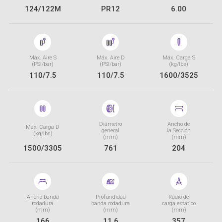
124/122M
PR12
6.00
Máx. Aire S
Máx. Aire D
Máx. Carga S
(PSI/bar)
(PSI/bar)
(kg/lbs)
110/7.5
110/7.5
1600/3525
Diámetro
Ancho de
Máx. Carga D
general
la Sección
(kg/lbs)
(mm)
(mm)
1500/3305
761
204
Ancho banda
Profundidad
Radio de
rodadura
banda rodadura
carga estático
(mm)
(mm)
(mm)
166
11.6
357