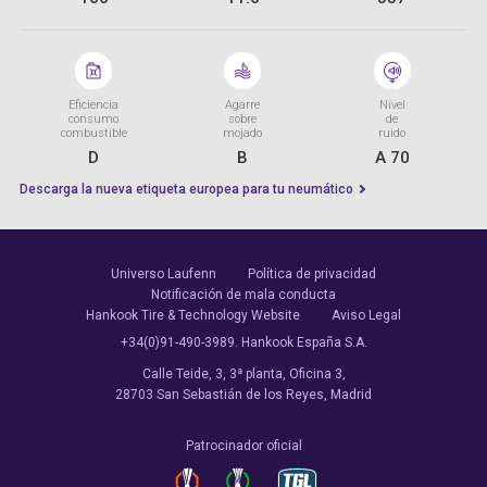
Eficiencia
Agarre
Nivel
consumo
sobre
de
combustible
mojado
ruido
D
B
A 70
Descarga la nueva etiqueta europea para tu neumático
Universo Laufenn
Política de privacidad
Notificación de mala conducta
Hankook Tire & Technology Website
Aviso Legal
+34(0)91-490-3989. Hankook España S.A.
Calle Teide, 3, 3ª planta, Oficina 3,
28703 San Sebastián de los Reyes, Madrid
Patrocinador oficial