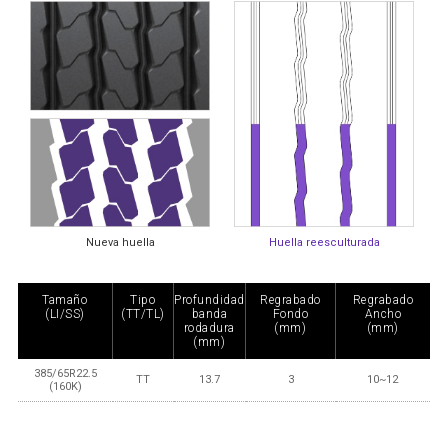
Nueva huella
Huella reesculturada
Tamaño
Tipo
Profundidad
Regrabado
Regrabado
(LI/SS)
(TT/TL)
banda
Fondo
Ancho
rodadura
(mm)
(mm)
(mm)
385/65R22.5
TT
13.7
3
10~12
(160K)