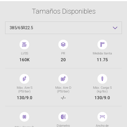
Tamaños Disponibles
385/65R22.5
LI/SS
PR
Medida llanta
160K
20
11.75
Máx. Aire S
Máx. Aire D
Máx. Carga S
(PSI/bar)
(PSI/bar)
(kg/lbs)
130/9.0
-/-
130/9.0
Diámetro
Ancho de