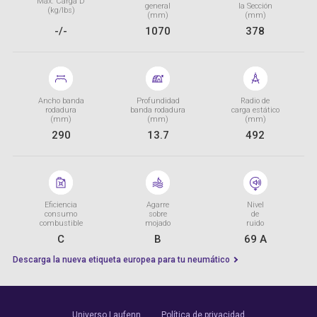
Máx. Carga D
general
la Sección
(kg/lbs)
(mm)
(mm)
-/-
1070
378
Ancho banda
Profundidad
Radio de
rodadura
banda rodadura
carga estático
(mm)
(mm)
(mm)
290
13.7
492
Eficiencia
Agarre
Nivel
consumo
sobre
de
combustible
mojado
ruido
C
B
69 A
Descarga la nueva etiqueta europea para tu neumático
Universo Laufenn
Política de privacidad