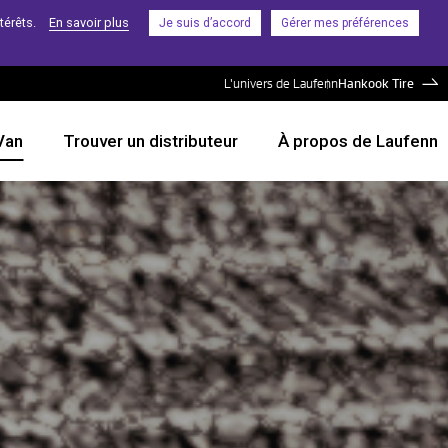
térêts.
En savoir plus
Je suis d’accord
Gérer mes préférences
L'univers de Laufenn
Hankook Tire
Van
Trouver un distributeur
À propos de Laufenn