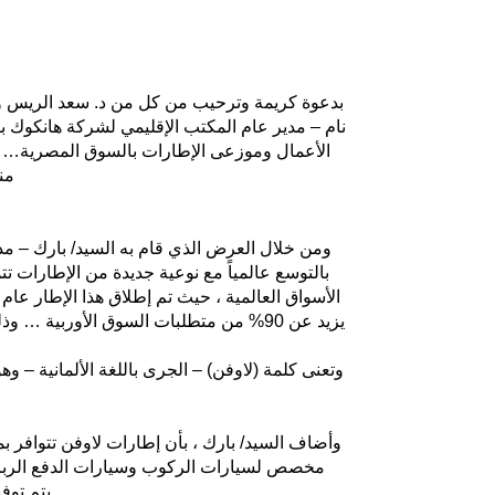
بدعوة كريمة وترحيب من كل من د. سعد الريس وال
نام – مدير عام المكتب الإقليمي لشركة هانكوك ب
من
ومن خلال العرض الذي قام به السيد/ بارك – مد
بالتوسع عالمياً مع نوعية جديدة من الإطارات ت
يزيد عن 90% من متطلبات السوق الأوربية … وذلك بخلاف إطلاقه بالمرحلة الثانية بكل من الأسواق الآسيوية وأسواق الشرق الأوسط وليصل مؤخراً إلى الأسواق الأفريقية.
وتعنى كلمة (لاوفن) – الجرى باللغة الألمانية – وه
وأضاف السيد/ بارك ، بأن إطارات لاوفن تتوافر ب
مخصص لسيارات الركوب وسيارات الدفع الرباعى ب
يتم توف