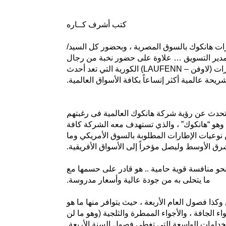
كتب أشرف كــاره
ات هانكوك بالسوق المصرية ، وبحضور كل السيد/
د مدير التسويق … علاوة على حضور نخبة من رجال
الأعمال وموزعى الإطارات بالسوق المصرية… ومن خلال حفل كبير تم تنظيمه بفندق ماريوت الزمالك ، تم إطلاق إطارات (لاوفن – LAUFENN) الكورية التي تعد أحدث
ة عالمية أكثر إتساعاً بكافة الأسواق العالمية.
 تحدث عن رؤية شركة هانكوك العالمية فى رغبتهم
كة وهو “هانكوك” ، والذي تستهدف معه الشركة كافة
 ، حيث تم إطلاق هذا الإطار عام 2015 بالأسواق الأوربية والأمريكية حيث يغطى بدوره أكثر من 75% من نوعيات الإطارات المطلوبة بالسوق الأمريكي وما
ة نحو منافسة قوية حامية .. هو قادر على حسمها مع
ما يتحلى به من جودة عالية وأسعار مدروسة.
ذا فصول العام الأربعة ، حيث يتوافر منها ما هو
الجافة ، والأجواء الممطرة والثلجية (وهو ما لن
خدامات الواسعة التي تغطى فصول السنة الأربعة.