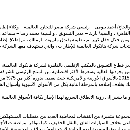
حاج/ أحمد بيومى – رئيسي شركة مصر للتجارة العالمية – وكلاء إطار
القاهرة ، والسيد/ بارك – مدير التسويق ، والسيد/ محمد رضا – مساع
تجات شركة هانكوك العالمية للإطارات ، والتي تستهدف معها الشركة شريح
ير قطاع التسويق بالمكتب الإقليمي بالقاهرة لشركة هانكوك العالمية،
تميز بجودتها العالية وسعرها الأكثر اقتصادية من المنتج الرئيسى للشر
الأسواق العالمية
و ما يشير إلى رؤية الانطلاق السريع لهذا الإطار بكافة الأسواق العالمي
مجموعة متميزة من النقشات لمخاطبة العديد من متطلبات المستهلكين وك
خلاف السيارات الفان والنقل الخفيف ، كما تتوافر بمواصفات الأجواء 
يره بالسوق المصرية لعدم الحاجة لإستخدامه) ، بخلاف المخصصة للإست