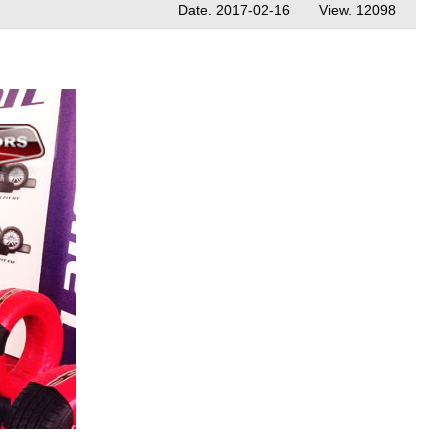
Date.
2017-02-16
View.
12098