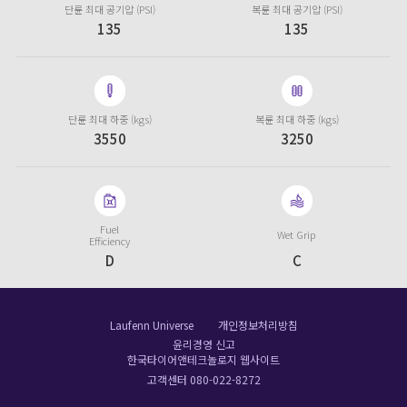
단륜 최대 공기압 (PSI)
복륜 최대 공기압 (PSI)
135
135
단륜 최대 하중 (kgs)
복륜 최대 하중 (kgs)
3550
3250
Fuel
Wet Grip
Efficiency
D
C
Laufenn Universe
개인정보처리방침
윤리경영 신고
한국타이어앤테크놀로지 웹사이트
고객센터 080-022-8272