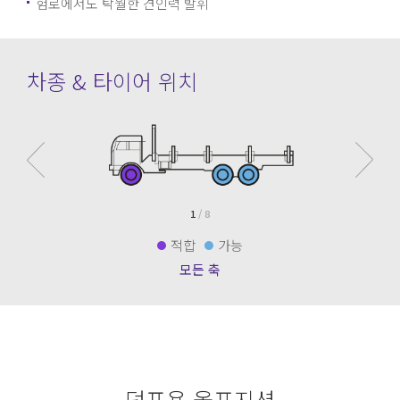
험로에서도 탁월한 견인력 발휘
차종 & 타이어 위치
1
/ 8
적합
가능
모든 축
덤프용 올포지션