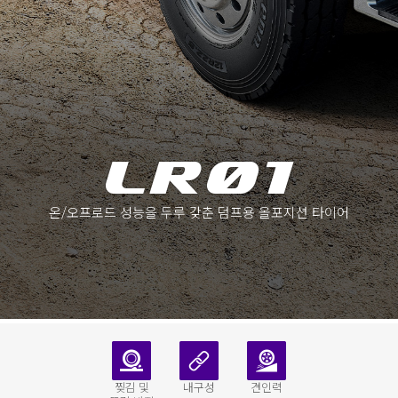
온/오프로드 성능을 두루 갖춘 덤프용 올포지션 타이어
찢김 및
내구성
견인력