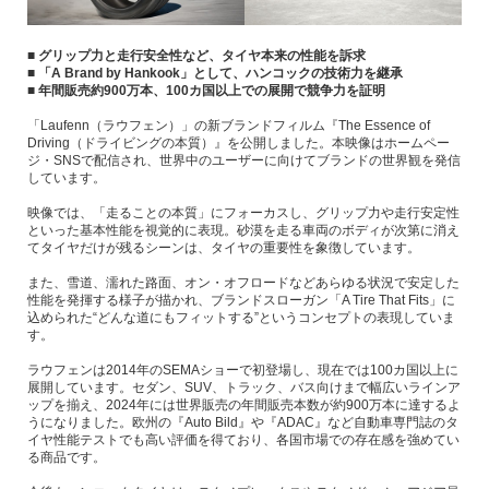
■ グリップ力と走行安全性など、タイヤ本来の性能を訴求
■ 「A Brand by Hankook」として、ハンコックの技術力を継承
■ 年間販売約900万本、100カ国以上での展開で競争力を証明
「Laufenn（ラウフェン）」の新ブランドフィルム『The Essence of
Driving（ドライビングの本質）』を公開しました。本映像はホームペー
ジ・SNSで配信され、世界中のユーザーに向けてブランドの世界観を発信
しています。
映像では、「走ることの本質」にフォーカスし、グリップ力や走行安定性
といった基本性能を視覚的に表現。砂漠を走る車両のボディが次第に消え
てタイヤだけが残るシーンは、タイヤの重要性を象徴しています。
また、雪道、濡れた路面、オン・オフロードなどあらゆる状況で安定した
性能を発揮する様子が描かれ、ブランドスローガン「A Tire That Fits」に
込められた“どんな道にもフィットする”というコンセプトの表現していま
す。
ラウフェンは2014年のSEMAショーで初登場し、現在では100カ国以上に
展開しています。セダン、SUV、トラック、バス向けまで幅広いラインア
ップを揃え、2024年には世界販売の年間販売本数が約900万本に達するよ
うになりました。欧州の『Auto Bild』や『ADAC』など自動車専門誌のタ
イヤ性能テストでも高い評価を得ており、各国市場での存在感を強めてい
る商品です。