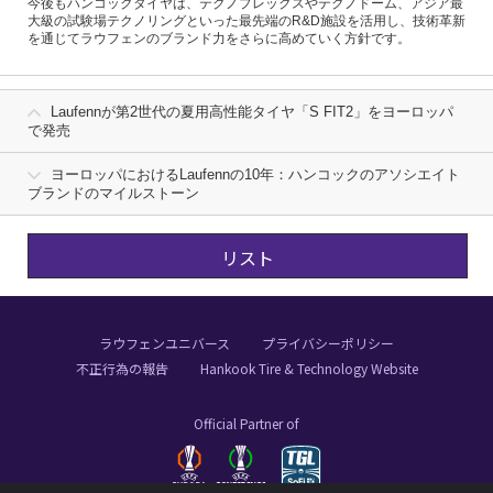
今後もハンコックタイヤは、テクノプレックスやテクノドーム、アジア最
大級の試験場テクノリングといった最先端のR&D施設を活用し、技術革新
を通じてラウフェンのブランド力をさらに高めていく方針です。
Laufennが第2世代の夏用高性能タイヤ「S FIT2」をヨーロッパ
で発売
ヨーロッパにおけるLaufennの10年：ハンコックのアソシエイト
ブランドのマイルストーン
リスト
ラウフェンユニバース
プライバシーポリシー
不正行為の報告
Hankook Tire & Technology Website
Official Partner of