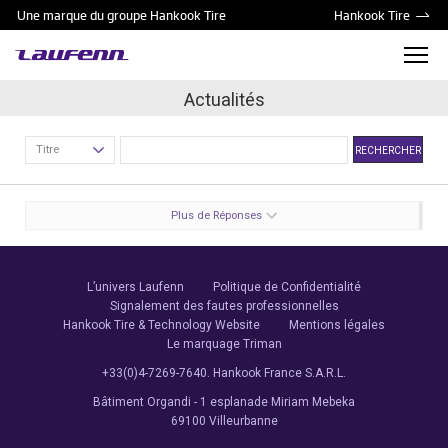
Une marque du groupe Hankook Tire
Hankook Tire
Actualités
Titre
RECHERCHER
Plus de Réponses
L’univers Laufenn
Politique de Confidentialité
Signalement des fautes professionnelles
Hankook Tire & Technology Website
Mentions légales
Le marquage Triman
+33(0)4-7269-7640. Hankook France S.A.R.L.
Bâtiment Organdi - 1 esplanade Miriam Mebeka
69100 Villeurbanne