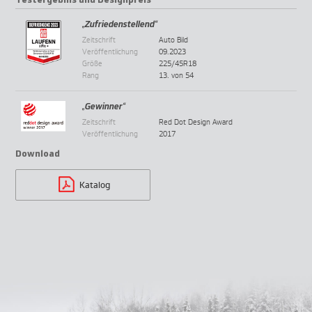
„Zufriedenstellend“
Zeitschrift
Auto Bild
Veröffentlichung
09.2023
Größe
225/45R18
Rang
13. von 54
„Gewinner“
Zeitschrift
Red Dot Design Award
Veröffentlichung
2017
Download
Katalog