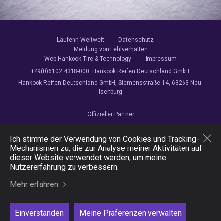
Laufenn Weltweit
Datenschutz
Meldung von Fehlverhalten
Web Hankook Tire & Technology
Impressum
+49(0)6102 4318-000. Hankook Reifen Deutschland GmbH.
Hankook Reifen Deutschland GmbH, Siemensstraße 14, 63263 Neu-
Isenburg
Offizieller Partner
Ich stimme der Verwendung von Cookies und Tracking-
Mechanismen zu, die zur Analyse meiner Aktivitäten auf
dieser Website verwendet werden, um meine
Folgen Sie uns
Nutzererfahrung zu verbessern.
Mehr erfahren
Einverstanden
Meine Präferenzen verwalten
Copyright © 2026 Hankook Tire & Technology. Alle Rechte vorbehalten.