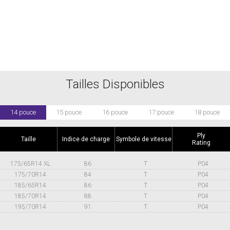
Tailles Disponibles
14 pouce
15 pouce
16 pouce
17 pouce
18 pouce
Ply
Taille
Indice de charge
Symbole de vitesse
Rating
175/65R14 XL
86
T
P04
175/70R14
84
T
P04
185/65R14
86
T
P04
185/70R14
88
T
P04
195/70R14
91
T
P04