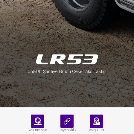
On&Off Şantiye Grubu Çeker Aks Lastiği
Yolunma ve
Dayanıklılık
Çekiş Gücü