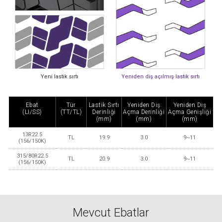
Yeni lastik sırtı
Yeniden diş açılmış lastik sırtı
Ebat
Tür
Lastik Sırtı
Yeniden Diş
Yeniden Diş
(LI/SS)
(TT/TL)
Derinliği
Açma Derinliği
Açma Genişliği
(mm)
(mm)
(mm)
13R22.5
TL
19.9
3.0
9~11
(156/150K)
315/80R22.5
TL
20.9
3.0
9~11
(156/150K)
Mevcut Ebatlar