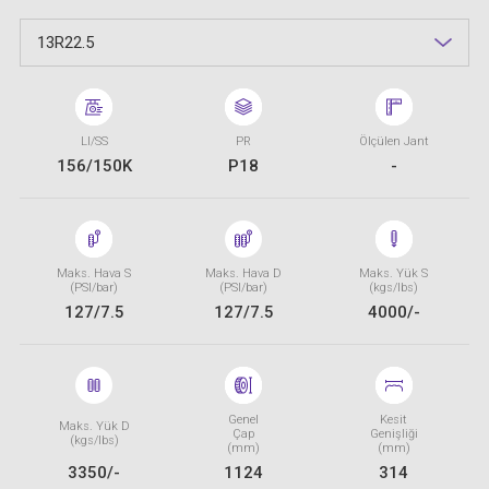
13R22.5
LI/SS
PR
Ölçülen Jant
156/150K
P18
-
Maks. Hava S
Maks. Hava D
Maks. Yük S
(PSI/bar)
(PSI/bar)
(kgs/lbs)
127/7.5
127/7.5
4000/-
Genel
Kesit
Maks. Yük D
Çap
Genişliği
(kgs/lbs)
(mm)
(mm)
3350/-
1124
314