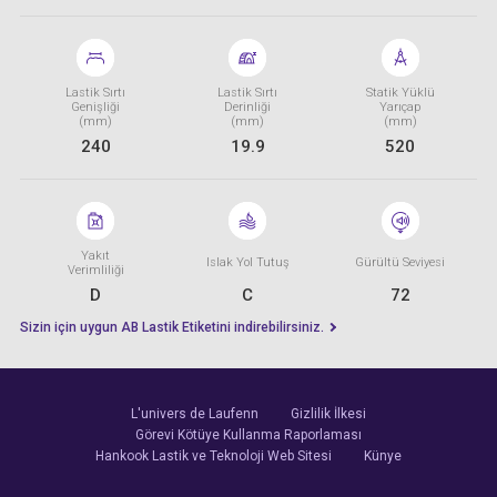
Lastik Sırtı
Lastik Sırtı
Statik Yüklü
Genişliği
Derinliği
Yarıçap
(mm)
(mm)
(mm)
240
19.9
520
Yakıt
Islak Yol Tutuş
Gürültü Seviyesi
Verimliliği
D
C
72
Sizin için uygun AB Lastik Etiketini indirebilirsiniz.
L'univers de Laufenn
Gizlilik İlkesi
Görevi Kötüye Kullanma Raporlaması
Hankook Lastik ve Teknoloji Web Sitesi
Künye