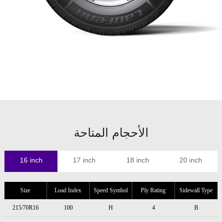
الأحجام المتاحة
16 inch
17 inch
18 inch
20 inch
Size
Load Index
Speed Symbol
Ply Rating
Sidewall Type
215/70R16
100
H
4
B