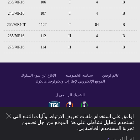
235/70R16
106
T
4
B
245/70R16
107
T
4
B
265/70R16T
112T
T
04
B
265/70R16
112
H
4
B
275/70R16
114
H
4
B
عالم لوفين
سياسة الخصوصية
الإبلاغ عن سوء السلوك
الموقع الإلكتروني لإطارات وتكنولوجيا هانكوك
الشريك الرسمي ل
أوافق على استخدام ملفات تعريف الارتباط وآليات التتبع التي
تستخدم لتحليل نشاطي على هذا الموقع من أجل تحسين
تابعنا
تجربة المستخدم الخاصة بي.
اقرأ المزيد